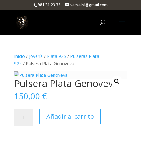
981 31 23 32
vessalisl@gmail.com
Inicio
/
Joyería
/
Plata 925
/
Pulseras Plata
925
/ Pulsera Plata Genoveva
Pulsera Plata Genoveva
150,00
€
Pulsera
Añadir al carrito
Plata
Genoveva
cantidad