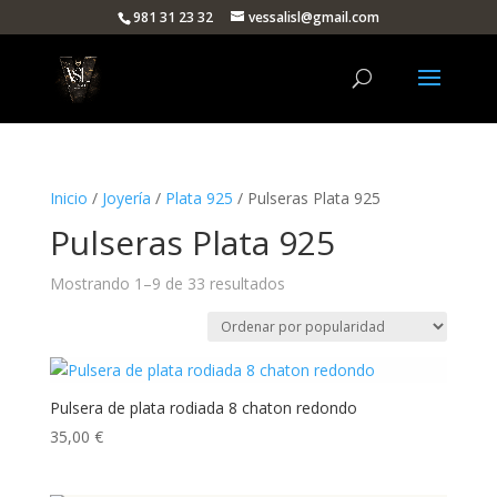
981 31 23 32
vessalisl@gmail.com
Inicio
/
Joyería
/
Plata 925
/ Pulseras Plata 925
Pulseras Plata 925
Ordenado
Mostrando 1–9 de 33 resultados
por
popularidad
Pulsera de plata rodiada 8 chaton redondo
35,00
€