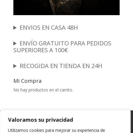
ENVIOS EN CASA 48H
ENVÍO GRATUITO PARA PEDIDOS
SUPERIORES A 100€
RECOGIDA EN TIENDA EN 24H
Mi Compra
No hay productos en el carrito.
Garantia y Autenticidad
Aviso Legal
Valoramos su privacidad
Términos y Condiciones
Políticas de Envío
Utilizamos cookies para mejorar su experiencia de
Política de Privacidad
Políticas de Cookies