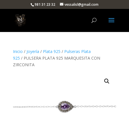
981 31 23 32
vessalisl@gmail.com
Inicio
/
Joyería
/
Plata 925
/
Pulseras Plata
925
/ PULSERA PLATA 925 MARQUESITA CON
ZIRCONITA