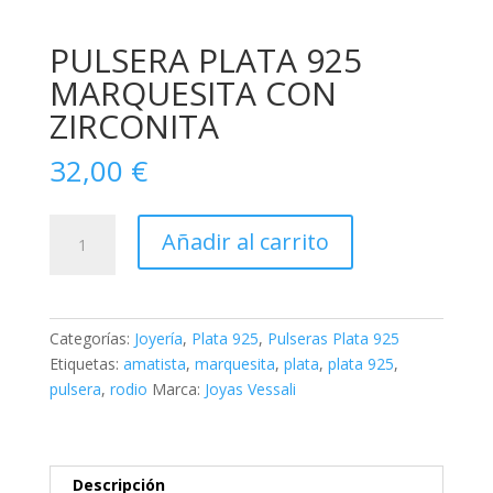
PULSERA PLATA 925
MARQUESITA CON
ZIRCONITA
32,00
€
PULSERA
Añadir al carrito
PLATA
925
MARQUESITA
CON
Categorías:
Joyería
,
Plata 925
,
Pulseras Plata 925
ZIRCONITA
Etiquetas:
amatista
,
marquesita
,
plata
,
plata 925
,
cantidad
pulsera
,
rodio
Marca:
Joyas Vessali
Descripción