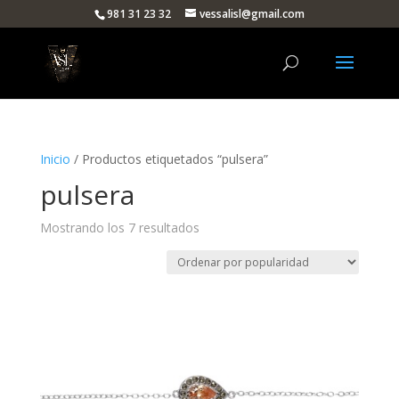
981 31 23 32
vessalisl@gmail.com
Inicio
/ Productos etiquetados “pulsera”
pulsera
Ordenado
Mostrando los 7 resultados
por
popularidad