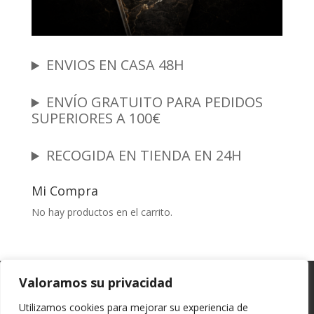
ENVIOS EN CASA 48H
ENVÍO GRATUITO PARA PEDIDOS
SUPERIORES A 100€
RECOGIDA EN TIENDA EN 24H
Mi Compra
No hay productos en el carrito.
Garantia y Autenticidad
Aviso Legal
Valoramos su privacidad
Términos y Condiciones
Políticas de Envío
Utilizamos cookies para mejorar su experiencia de
Política de Privacidad
Políticas de Cookies