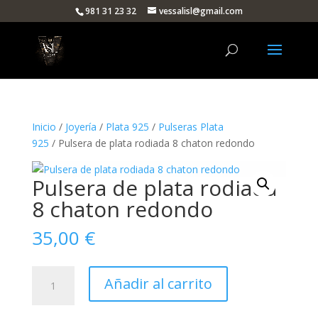
981 31 23 32
vessalisl@gmail.com
Inicio
/
Joyería
/
Plata 925
/
Pulseras Plata
925
/ Pulsera de plata rodiada 8 chaton redondo
Pulsera de plata rodiada
8 chaton redondo
35,00
€
Pulsera
Añadir al carrito
de
plata