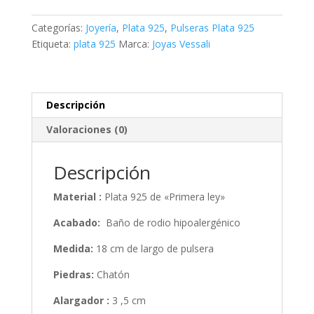
rodiada
8
Categorías:
Joyería
,
Plata 925
,
Pulseras Plata 925
chaton
Etiqueta:
plata 925
Marca:
Joyas Vessali
redondo
cantidad
Descripción
Valoraciones (0)
Descripción
Material :
Plata 925 de «Primera ley»
Acabado:
Baño de rodio hipoalergénico
Medida:
18 cm de largo de pulsera
Piedras:
Chatón
Alargador :
3 ,5 cm