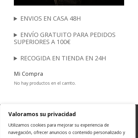
ENVIOS EN CASA 48H
ENVÍO GRATUITO PARA PEDIDOS
SUPERIORES A 100€
RECOGIDA EN TIENDA EN 24H
Mi Compra
No hay productos en el carrito.
Garantia y Autenticidad
Aviso Legal
Valoramos su privacidad
Términos y Condiciones
Políticas de Envío
Utilizamos cookies para mejorar su experiencia de
Política de Privacidad
Políticas de Cookies
navegación, ofrecer anuncios o contenido personalizado y
Mi cuenta