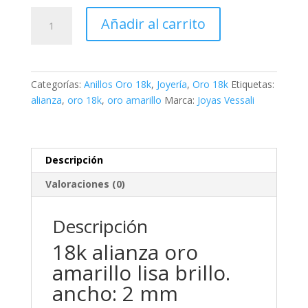
18k
Añadir al carrito
alianza
oro
amarillo
lisa
Categorías:
Anillos Oro 18k
,
Joyería
,
Oro 18k
Etiquetas:
brillo.
alianza
,
oro 18k
,
oro amarillo
Marca:
Joyas Vessali
ancho:
2
mm
cantidad
Descripción
Valoraciones (0)
Descripción
18k alianza oro
amarillo lisa brillo.
ancho: 2 mm