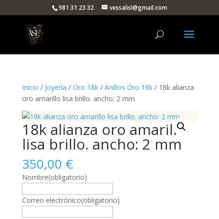
981 31 23 32
vessalisl@gmail.com
Inicio
/
Joyería
/
Oro 18k
/
Anillos Oro 18k
/ 18k alianza
oro amarillo lisa brillo. ancho: 2 mm
18k alianza oro amarillo
lisa brillo. ancho: 2 mm
350,00
€
Nombre
(obligatorio)
Correo electrónico
(obligatorio)