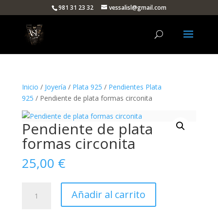
981 31 23 32
vessalisl@gmail.com
Inicio
/
Joyería
/
Plata 925
/
Pendientes Plata
925
/ Pendiente de plata formas circonita
Pendiente de plata
formas circonita
25,00
€
Pendiente
Añadir al carrito
de
plata