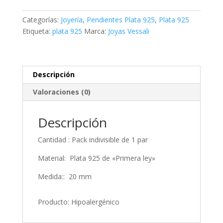
formas
circonita
Categorías:
Joyería
,
Pendientes Plata 925
,
Plata 925
cantidad
Etiqueta:
plata 925
Marca:
Joyas Vessali
Descripción
Valoraciones (0)
Descripción
Cantidad : Pack indivisible de 1 par
Material: Plata 925 de «Primera ley»
Medida:: 20 mm
Producto: Hipoalergénico