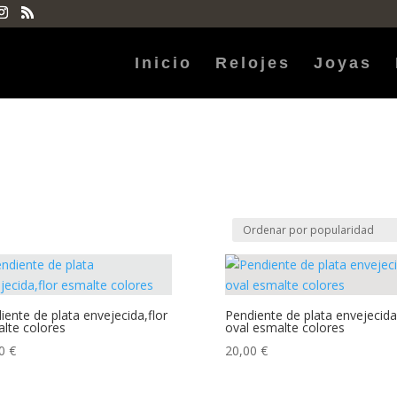
Inicio
Relojes
Joyas
5
iente de plata envejecida,flor
Pendiente de plata envejecida
lte colores
oval esmalte colores
00
€
20,00
€