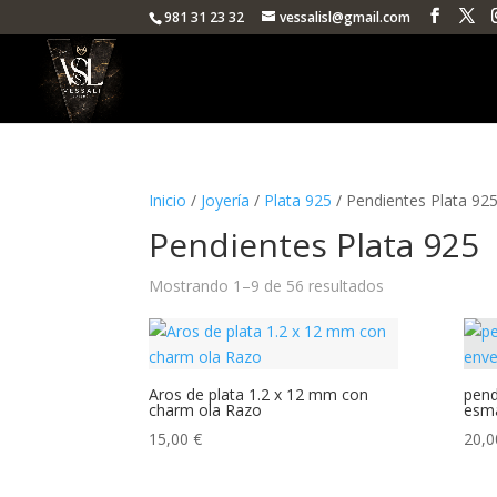
981 31 23 32
vessalisl@gmail.com
Inicio
/
Joyería
/
Plata 925
/ Pendientes Plata 92
Pendientes Plata 925
Ordenado
Mostrando 1–9 de 56 resultados
por
popularidad
Aros de plata 1.2 x 12 mm con
pend
charm ola Razo
esma
15,00
€
20,