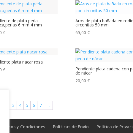
iente de plata perla
Aros de plata bañada en rodi
lica,perlas 6 mm 4 mm
circonitas 50 mm
00
€
65,00
€
iente plata nacar rosa
Pendiente plata cadena con p
00
€
de nácar
20,00
€
1
2
3
4
5
6
7
→
érminos y Condiciones
Políticas de Envío
Política de Privac