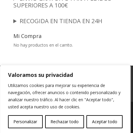
SUPERIORES A 100€
RECOGIDA EN TIENDA EN 24H
Mi Compra
No hay productos en el carrito.
Garantia y Autenticidad
Aviso Legal
Valoramos su privacidad
Términos y Condiciones
Políticas de Envío
Utilizamos cookies para mejorar su experiencia de
Política de Privacidad
Políticas de Cookies
navegación, ofrecer anuncios o contenido personalizado y
Mi cuenta
analizar nuestro tráfico. Al hacer clic en "Aceptar todo",
usted acepta nuestro uso de cookies.
Vessali Joyería, derechos de autor protegidos
Personalizar
Rechazar todo
Aceptar todo
(Copyright).