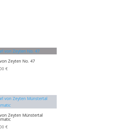
 von Zeyten No. 47
,00
€
 von Zeyten Münstertal
matic
,00
€