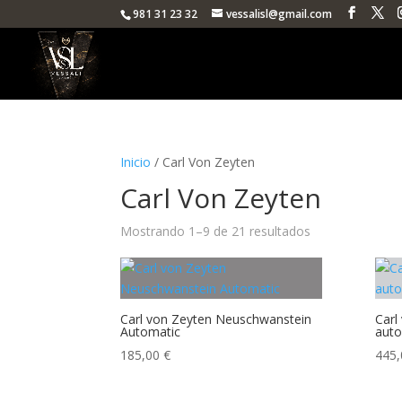
981 31 23 32
vessalisl@gmail.com
Inicio
/ Carl Von Zeyten
Carl Von Zeyten
Ordenado
Mostrando 1–9 de 21 resultados
por
popularidad
Carl von Zeyten Neuschwanstein
Carl
Automatic
auto
185,00
€
445