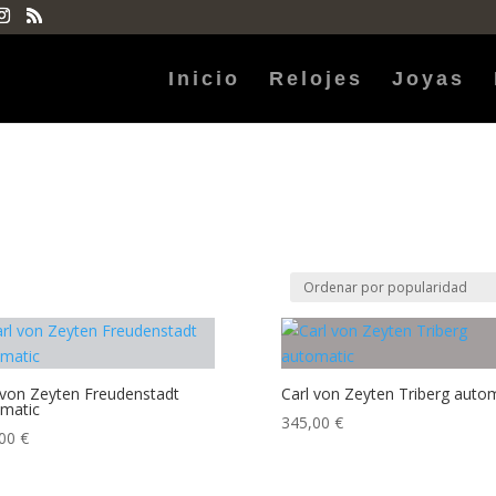
Inicio
Relojes
Joyas
 von Zeyten Freudenstadt
Carl von Zeyten Triberg auto
matic
345,00
€
,00
€