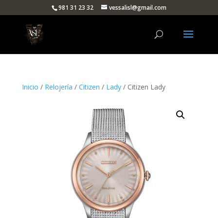
981 31 23 32
vessalisl@gmail.com
Inicio
/
Relojería
/
Citizen
/
Lady
/ Citizen Lady