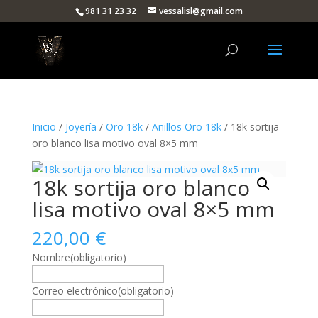
981 31 23 32
vessalisl@gmail.com
Inicio
/
Joyería
/
Oro 18k
/
Anillos Oro 18k
/ 18k sortija
oro blanco lisa motivo oval 8×5 mm
18k sortija oro blanco
lisa motivo oval 8×5 mm
220,00
€
Nombre
(obligatorio)
Correo electrónico
(obligatorio)