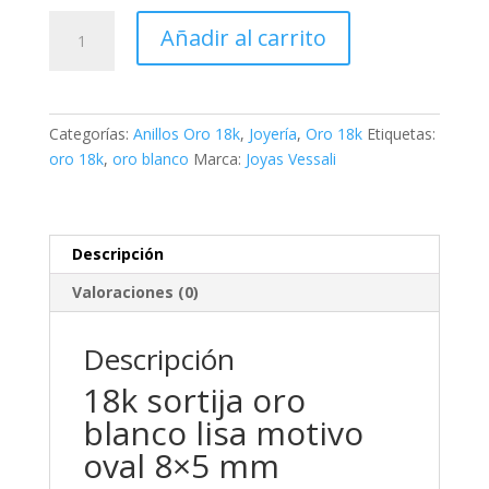
18k
Añadir al carrito
sortija
oro
blanco
lisa
Categorías:
Anillos Oro 18k
,
Joyería
,
Oro 18k
Etiquetas:
motivo
oro 18k
,
oro blanco
Marca:
Joyas Vessali
oval
8x5
mm
cantidad
Descripción
Valoraciones (0)
Descripción
18k sortija oro
blanco lisa motivo
oval 8×5 mm