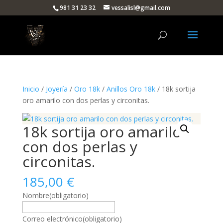
981 31 23 32
vessalisl@gmail.com
Inicio
/
Joyería
/
Oro 18k
/
Anillos Oro 18k
/ 18k sortija
oro amarilo con dos perlas y circonitas.
18k sortija oro amarilo
con dos perlas y
circonitas.
185,00
€
Nombre
(obligatorio)
Correo electrónico
(obligatorio)