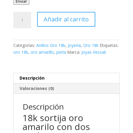
Enviar
18k
Añadir al carrito
sortija
oro
amarilo
con
Categorías:
Anillos Oro 18k
,
Joyería
,
Oro 18k
Etiquetas:
dos
oro 18k
,
oro amarillo
,
perla
Marca:
Joyas Vessali
perlas
y
circonitas.
cantidad
Descripción
Valoraciones (0)
Descripción
18k sortija oro
amarilo con dos