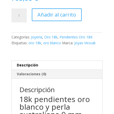
18k
Añadir al carrito
pendientes
oro
blanco
y
Categorías:
Joyería
,
Oro 18k
,
Pendientes Oro 18K
perla
Etiquetas:
oro 18k
,
oro blanco
Marca:
Joyas Vessali
australiana
9
mm
cierre
Descripción
presion
Valoraciones (0)
cantidad
Descripción
18k pendientes oro
blanco y perla