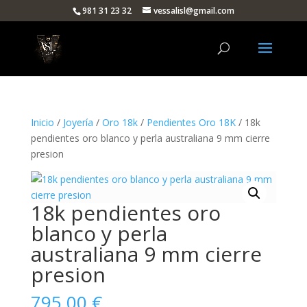
981 31 23 32
vessalisl@gmail.com
Inicio
/
Joyería
/
Oro 18k
/
Pendientes Oro 18K
/ 18k
pendientes oro blanco y perla australiana 9 mm cierre
presion
18k pendientes oro
blanco y perla
australiana 9 mm cierre
presion
795,00
€