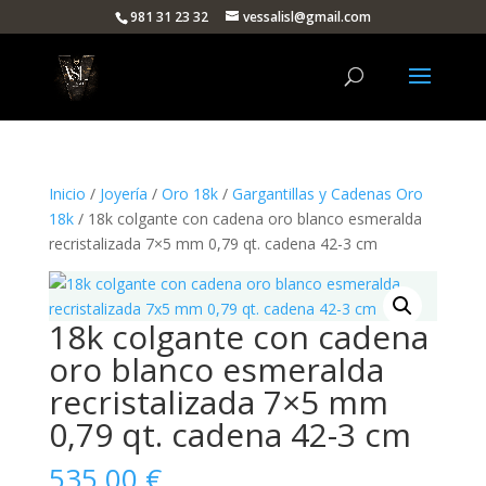
981 31 23 32
vessalisl@gmail.com
Inicio
/
Joyería
/
Oro 18k
/
Gargantillas y Cadenas Oro
18k
/ 18k colgante con cadena oro blanco esmeralda
recristalizada 7×5 mm 0,79 qt. cadena 42-3 cm
18k colgante con cadena
oro blanco esmeralda
recristalizada 7×5 mm
0,79 qt. cadena 42-3 cm
535,00
€