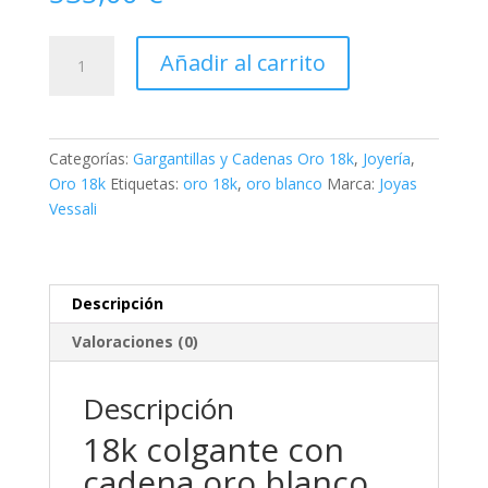
18k
Añadir al carrito
colgante
con
cadena
oro
Categorías:
Gargantillas y Cadenas Oro 18k
,
Joyería
,
blanco
Oro 18k
Etiquetas:
oro 18k
,
oro blanco
Marca:
Joyas
esmeralda
Vessali
recristalizada
7x5
mm
0,79
Descripción
qt.
Valoraciones (0)
cadena
42-
3
Descripción
cm
18k colgante con
cantidad
cadena oro blanco