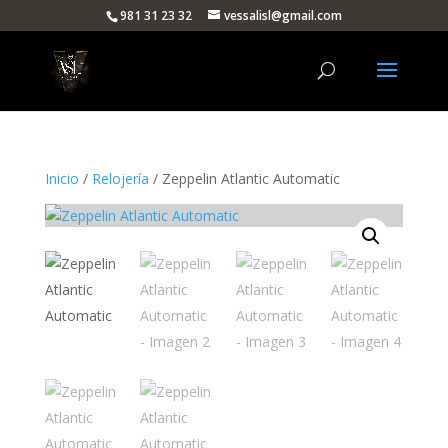
981 31 23 32
vessalisl@gmail.com
Inicio
/
Relojería
/ Zeppelin Atlantic Automatic