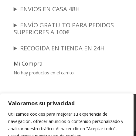
ENVIOS EN CASA 48H
ENVÍO GRATUITO PARA PEDIDOS
SUPERIORES A 100€
RECOGIDA EN TIENDA EN 24H
Mi Compra
No hay productos en el carrito.
Garantia y Autenticidad
Aviso Legal
Valoramos su privacidad
Términos y Condiciones
Políticas de Envío
Utilizamos cookies para mejorar su experiencia de
Política de Privacidad
Políticas de Cookies
navegación, ofrecer anuncios o contenido personalizado y
Mi cuenta
analizar nuestro tráfico. Al hacer clic en "Aceptar todo",
usted acepta nuestro uso de cookies.