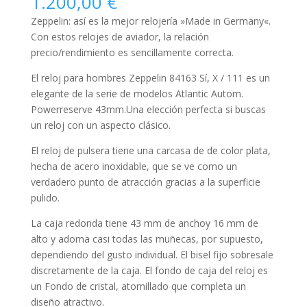
1.200,00
€
Zeppelin: así es la mejor relojería »Made in Germany«.
Con estos relojes de aviador, la relación
precio/rendimiento es sencillamente correcta.
El reloj para
hombres
Zeppelin 84163 Sí, X / 111 es un
elegante de la serie de modelos Atlantic Autom.
Powerreserve 43mm.Una elección perfecta si buscas
un reloj con un aspecto clásico.
El reloj de pulsera tiene una carcasa de de color plata,
hecha de
acero inoxidable
, que se ve como un
verdadero punto de atracción gracias a la superficie
pulido
.
La caja
redonda
tiene 43 mm de anchoy 16 mm de
alto y adorna casi todas las muñecas, por supuesto,
dependiendo del gusto individual. El bisel
fijo
sobresale
discretamente de la caja. El fondo de caja del reloj es
un Fondo de cristal, atornillado que completa un
diseño atractivo.