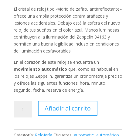
El cristal de reloj tipo «
vidrio de zafiro, antirreflectante
»
ofrece una amplia protección contra arañazos y
lesiones accidentales. Debajo está la esfera del nuevo
reloj de tus sueños en el color
azul
. Manos luminosas
contribuyen a la iluminación del Zeppelin 84163 y
permiten una buena legibilidad incluso en condiciones
de iluminación desfavorables.
En el corazón de este reloj se encuentra un
movimiento automático
que, como es habitual en
los relojes Zeppelin, garantiza un cronometraje preciso
y ofrece las siguientes funciones:
hora, minuto,
segundo, fecha, reserva de energía
.
Zeppelin
Añadir al carrito
Atlantic
Automatic
Limited
Edition
Categoría:
Relojería
Etiquetas:
automatic
,
automático
,