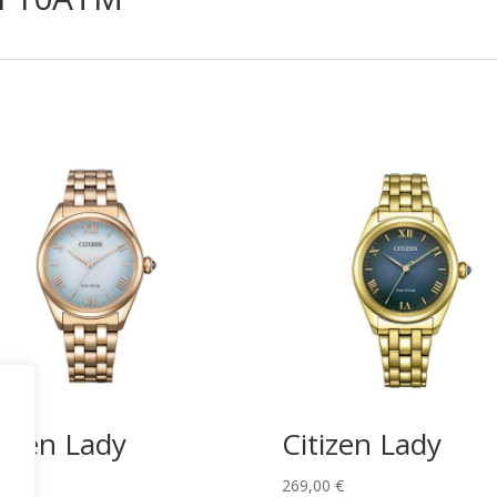
tizen Lady
Citizen Lady
,00
€
269,00
€