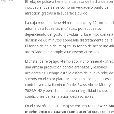
El reloj de pulsera tiene una carcasa de hecha de
acer
inoxidable
, que se ve como un verdadero punto de
atracción gracias a la superficie
pulido
.
La caja
redonda
tiene 44 mm de anchoy 12 mm de al
adorna casi todas las muñecas, por supuesto,
dependiendo del gusto individual. El bisel
fijo, con una
división de 60 minutos
sobresale discretamente de la 
El fondo de caja del reloj es un fondo de acero inoxid
atornillado que completa un diseño atractivo.
El cristal de reloj tipo «
templado, vidrio mineral
» ofrec
una amplia protección contra arañazos y lesiones
accidentales. Debajo está la esfera del nuevo reloj de
sueños en el color
plata
. Manos luminosas, Índices ilu
contribuyen a la iluminación del Swiss Alpine Military
7024.9142 y permiten una buena legibilidad incluso en
condiciones de iluminación desfavorables.
En el corazón de este reloj se encuentra un
Swiss M
movimiento de cuarzo (con batería)
que, como e