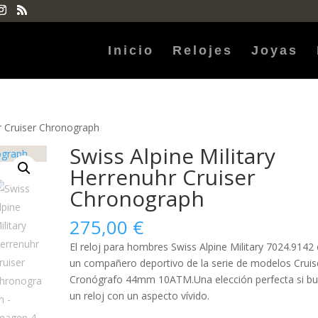
Inicio
Relojes
Joyas
hr Cruiser Chronograph
Swiss Alpine Military
Herrenuhr Cruiser
Chronograph
275,00
€
El reloj para
hombres
Swiss Alpine Military 7024.9142 
un compañero deportivo de la serie de modelos Cruis
Cronógrafo 44mm 10ATM.Una elección perfecta si b
un reloj con un aspecto vívido.