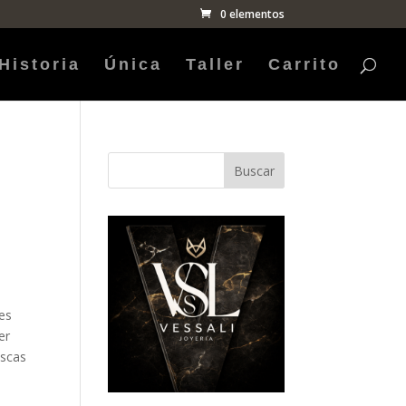
0 elementos
Historia
Única
Taller
Carrito
Buscar
es
er
uscas