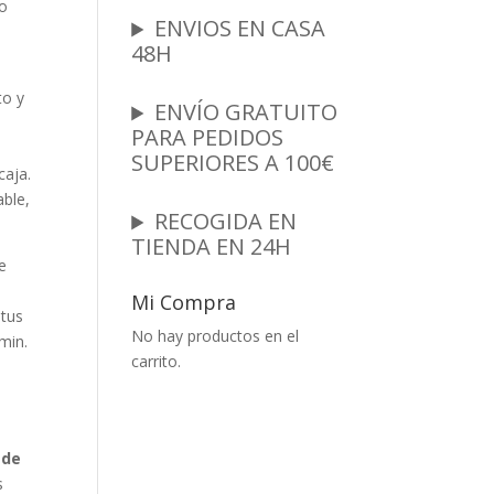
o
ENVIOS EN CASA
48H
to y
ENVÍO GRATUITO
PARA PEDIDOS
SUPERIORES A 100€
caja.
able,
RECOGIDA EN
TIENDA EN 24H
e
Mi Compra
 tus
No hay productos en el
min.
carrito.
ade
s