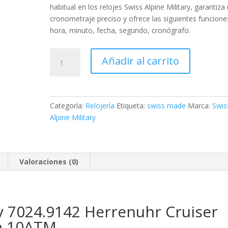
habitual en los relojes Swiss Alpine Military, garantiza
cronometraje preciso y ofrece las siguientes funcione
hora, minuto, fecha, segundo, cronógrafo
.
Swiss
Añadir al carrito
Alpine
Military
Herrenuhr
Cruiser
Categoría:
Relojería
Etiqueta:
swiss made
Marca:
Swis
Chronograph
Alpine Military
cantidad
Valoraciones (0)
ry 7024.9142 Herrenuhr Cruiser
m 10ATM