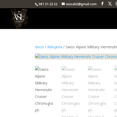
981 31 23 32
vessalisl@gmail.com
Inicio
/
Relojería
/ Swiss Alpine Military Herrenu