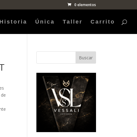
0 elementos
Historia
Única
Taller
Carrito
Buscar
MT
es
 de
nte