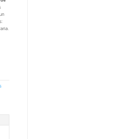
s
 un
s:
aria
.
s