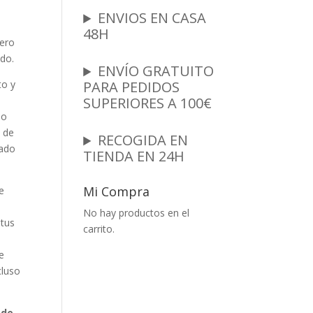
ENVIOS EN CASA
,
48H
dero
ido
.
ENVÍO GRATUITO
to y
PARA PEDIDOS
SUPERIORES A 100€
do
o de
RECOGIDA EN
lado
TIENDA EN 24H
Mi Compra
e
No hay productos en el
 tus
carrito.
e
cluso
ade