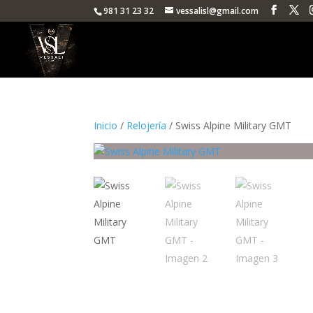
981 31 23 32
vessalisl@gmail.com
Inicio
/
Relojería
/ Swiss Alpine Military GMT