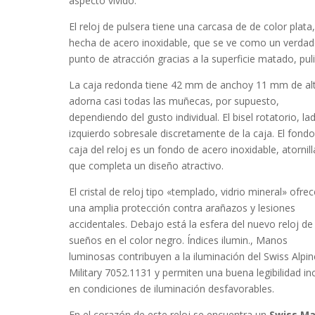
aspecto vívido.
El reloj de pulsera tiene una carcasa de de color plata
hecha de
acero inoxidable
, que se ve como un verda
punto de atracción gracias a la superficie
matado, pul
La caja
redonda
tiene 42 mm de anchoy 11 mm de al
adorna casi todas las muñecas, por supuesto,
dependiendo del gusto individual. El bisel
rotatorio, la
izquierdo
sobresale discretamente de la caja. El fond
caja del reloj es un fondo de acero inoxidable, atornil
que completa un diseño atractivo.
El cristal de reloj tipo «
templado, vidrio mineral
» ofrec
una amplia protección contra arañazos y lesiones
accidentales. Debajo está la esfera del nuevo reloj de
sueños en el color
negro
. Índices ilumin., Manos
luminosas contribuyen a la iluminación del Swiss Alpin
Military 7052.1131 y permiten una buena legibilidad in
en condiciones de iluminación desfavorables.
En el corazón de este reloj se encuentra un
Swiss M