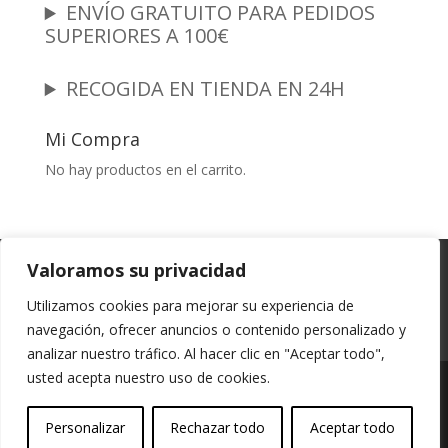
ENVÍO GRATUITO PARA PEDIDOS
SUPERIORES A 100€
RECOGIDA EN TIENDA EN 24H
Mi Compra
No hay productos en el carrito.
Garantia y Autenticidad
Aviso Legal
Valoramos su privacidad
Términos y Condiciones
Políticas de Envío
Utilizamos cookies para mejorar su experiencia de
Política de Privacidad
Políticas de Cookies
navegación, ofrecer anuncios o contenido personalizado y
Mi cuenta
analizar nuestro tráfico. Al hacer clic en "Aceptar todo",
usted acepta nuestro uso de cookies.
Vessali Joyería, derechos de autor protegidos
Personalizar
Rechazar todo
Aceptar todo
(Copyright).