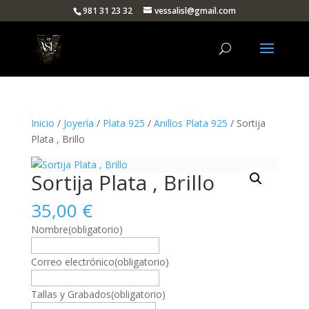
981 31 23 32
vessalisl@gmail.com
Inicio
/
Joyería
/
Plata 925
/
Anillos Plata 925
/ Sortija
Plata , Brillo
Sortija Plata , Brillo
35,00
€
Nombre
(obligatorio)
Correo electrónico
(obligatorio)
Tallas y Grabados
(obligatorio)