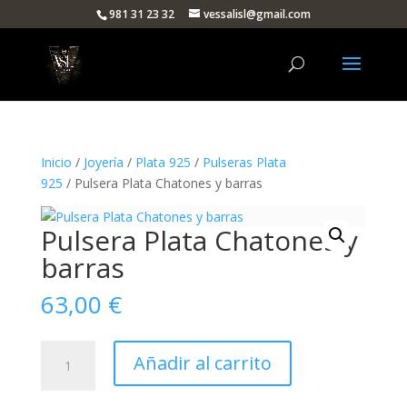
981 31 23 32
vessalisl@gmail.com
Inicio
/
Joyería
/
Plata 925
/
Pulseras Plata
925
/ Pulsera Plata Chatones y barras
Pulsera Plata Chatones y
barras
63,00
€
Pulsera
Añadir al carrito
Plata
Chatones