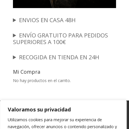
ENVIOS EN CASA 48H
ENVÍO GRATUITO PARA PEDIDOS
SUPERIORES A 100€
RECOGIDA EN TIENDA EN 24H
Mi Compra
No hay productos en el carrito.
Garantia y Autenticidad
Aviso Legal
Valoramos su privacidad
Términos y Condiciones
Políticas de Envío
Utilizamos cookies para mejorar su experiencia de
Política de Privacidad
Políticas de Cookies
navegación, ofrecer anuncios o contenido personalizado y
Mi cuenta