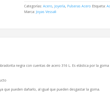
con
Categorías:
Acero
,
Joyería
,
Pulseras Acero
Etiqueta:
A
cuentas
Marca:
Joyas Vessali
de
acero
cantidad
abradorita negra con cuentas de acero 316 L. Es elástica por la goma
ucto
 ya que pueden dañarlo, al igual que pueden desgastar la goma.