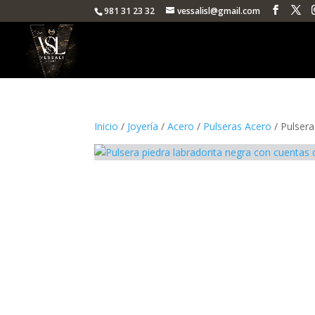
981 31 23 32
vessalisl@gmail.com
Inicio
/
Joyería
/
Acero
/
Pulseras Acero
/ Pulsera