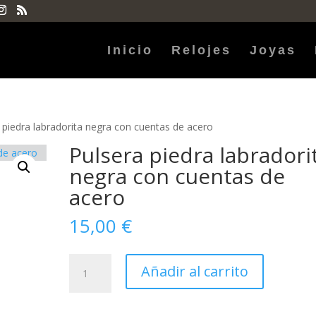
Inicio
Relojes
Joyas
 piedra labradorita negra con cuentas de acero
Pulsera piedra labradori
negra con cuentas de
acero
15,00
€
Pulsera
Añadir al carrito
piedra
labradorita
negra