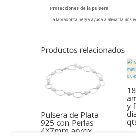
Protecciones de la pulsera
La labradorita negra ayuda a aliviar la ansie
Productos relacionados
18
am
y f
di
Pulsera de Plata
qt
925 con Perlas
4X7mm aprox.
1.90