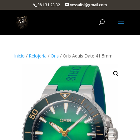
981 31 23 32
vessalisl@gmail.com
Inicio
/
Relojería
/
Oris
/ Oris Aquis Date 41,5mm