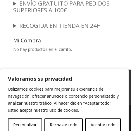
ENVÍO GRATUITO PARA PEDIDOS
SUPERIORES A 100€
RECOGIDA EN TIENDA EN 24H
Mi Compra
No hay productos en el carrito.
Garantia y Autenticidad
Aviso Legal
Valoramos su privacidad
Términos y Condiciones
Políticas de Envío
Utilizamos cookies para mejorar su experiencia de
Política de Privacidad
Políticas de Cookies
navegación, ofrecer anuncios o contenido personalizado y
Mi cuenta
analizar nuestro tráfico. Al hacer clic en "Aceptar todo",
usted acepta nuestro uso de cookies.
Vessali Joyería, derechos de autor protegidos
Personalizar
Rechazar todo
Aceptar todo
(Copyright).