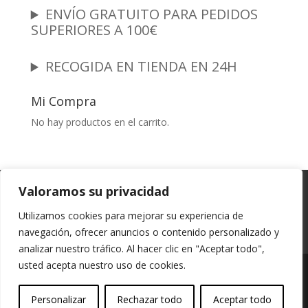
ENVÍO GRATUITO PARA PEDIDOS
SUPERIORES A 100€
RECOGIDA EN TIENDA EN 24H
Mi Compra
No hay productos en el carrito.
Garantia y Autenticidad
Aviso Legal
Valoramos su privacidad
Términos y Condiciones
Políticas de Envío
Utilizamos cookies para mejorar su experiencia de
Política de Privacidad
Políticas de Cookies
navegación, ofrecer anuncios o contenido personalizado y
Mi cuenta
analizar nuestro tráfico. Al hacer clic en "Aceptar todo",
usted acepta nuestro uso de cookies.
Vessali Joyería, derechos de autor protegidos
Personalizar
Rechazar todo
Aceptar todo