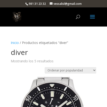
981 31 23 32
vessalisl@gmail.com
Inicio
/ Productos etiquetados “diver”
diver
Ordenado
Mostrando los 5 resultados
por
popularidad