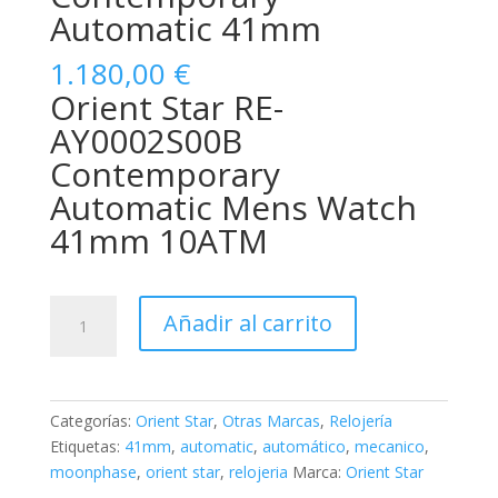
Automatic 41mm
1.180,00
€
Orient Star RE-
AY0002S00B
Contemporary
Automatic Mens Watch
41mm 10ATM
Orient
Añadir al carrito
Star
Contemporary
Automatic
41mm
Categorías:
Orient Star
,
Otras Marcas
,
Relojería
cantidad
Etiquetas:
41mm
,
automatic
,
automático
,
mecanico
,
moonphase
,
orient star
,
relojeria
Marca:
Orient Star