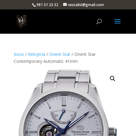
981 31 23 32
vessalisl@gmail.com
Inicio
/
Relojería
/
Orient Star
/ Orient Star
Contemporary Automatic 41mm