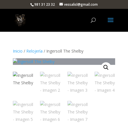
981 31 23 32
vessalisl@gmail.com
Inicio
/
Relojería
/ Ingersoll The Shelby