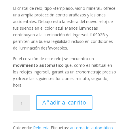
El cristal de reloj tipo «
templado, vidrio mineral
» ofrece
una amplia protección contra arañazos y lesiones
accidentales. Debajo está la esfera del nuevo reloj de
tus sueños en el color
azul
. Manos luminosas
contribuyen a la iluminación del Ingersoll I10902B y
permiten una buena legibilidad incluso en condiciones
de iluminación desfavorables.
En el corazón de este reloj se encuentra un
movimiento automático
que, como es habitual en
los relojes Ingersoll, garantiza un cronometraje preciso
y ofrece las siguientes funciones:
minuto, segundo,
hora
.
Ingersoll
Añadir al carrito
The
Shelby
cantidad
Categoría:
Relojería
Etiquetas:
automatic
,
automático