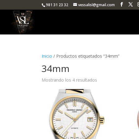
981 31 23 32
vessalisl@gmail.com
Inicio
/ Productos etiquetados “34mm”
34mm
Ordenado
Mostrando los 4 resultados
por
popularidad