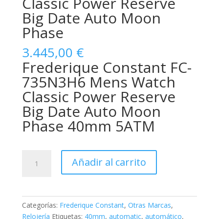
Classic Power Reserve
Big Date Auto Moon
Phase
3.445,00
€
Frederique Constant FC-
735N3H6 Mens Watch
Classic Power Reserve
Big Date Auto Moon
Phase 40mm 5ATM
Frederique
Añadir al carrito
Constant
Classic
Power
Reserve
Categorías:
Frederique Constant
,
Otras Marcas
,
Big
Relojería
Etiquetas:
40mm
,
automatic
,
automático
,