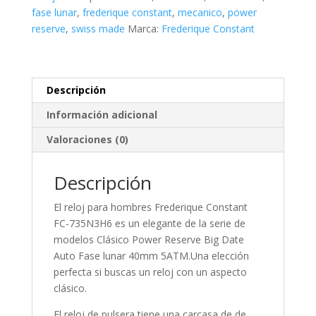
Date
fase lunar
,
frederique constant
,
mecanico
,
power
Auto
reserve
,
swiss made
Marca:
Frederique Constant
Moon
Phase
cantidad
Descripción
Información adicional
Valoraciones (0)
Descripción
El reloj para
hombres
Frederique Constant
FC-735N3H6 es un elegante de la serie de
modelos Clásico Power Reserve Big Date
Auto Fase lunar 40mm 5ATM.Una elección
perfecta si buscas un reloj con un aspecto
clásico.
El reloj de pulsera tiene una carcasa de de