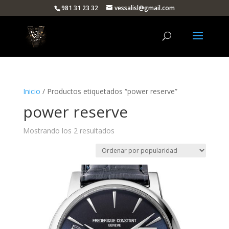
981 31 23 32
vessalisl@gmail.com
Inicio
/ Productos etiquetados “power reserve”
power reserve
Ordenado
Mostrando los 2 resultados
por
popularidad