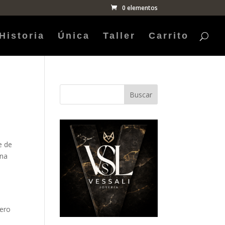
0 elementos
Historia
Única
Taller
Carrito
Buscar
e de
Una
,
dero