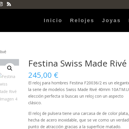
Inicio
Relojes
Joyas
Rivé
Festina Swiss Made Rivé
245,00
€
El reloj para
hombres
Festina F20036/2 es un elegant
la serie de modelos Swiss Made Rivé 40mm 10ATM.
elección perfecta si buscas un reloj con un aspecto
clásico.
El reloj de pulsera tiene una carcasa de de color plata
hecha de
acero inoxidable
, que se ve como un verda
punto de atracción gracias a la superficie
matado
.