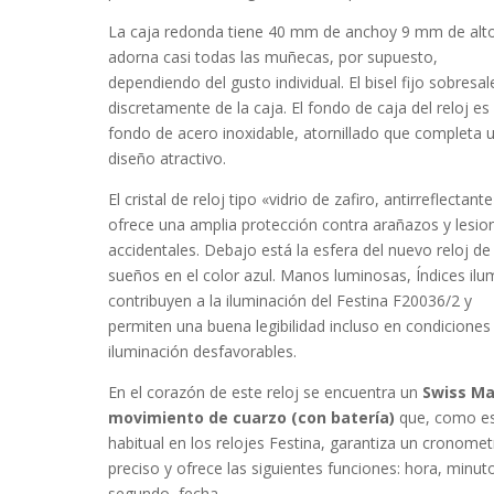
La caja
redonda
tiene 40 mm de anchoy 9 mm de alto
adorna casi todas las muñecas, por supuesto,
dependiendo del gusto individual. El bisel
fijo
sobresal
discretamente de la caja. El fondo de caja del reloj es
fondo de acero inoxidable, atornillado que completa 
diseño atractivo.
El cristal de reloj tipo «
vidrio de zafiro, antirreflectante
ofrece una amplia protección contra arañazos y lesio
accidentales. Debajo está la esfera del nuevo reloj de
sueños en el color
azul
. Manos luminosas, Índices ilum
contribuyen a la iluminación del Festina F20036/2 y
permiten una buena legibilidad incluso en condiciones
iluminación desfavorables.
En el corazón de este reloj se encuentra un
Swiss M
movimiento de cuarzo (con batería)
que, como e
habitual en los relojes Festina, garantiza un cronomet
preciso y ofrece las siguientes funciones:
hora, minut
segundo, fecha
.