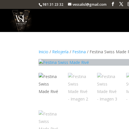
981 31 23 32
vessalisl@gmail.com
Inicio
/
Relojería
/
Festina
/ Festina Swiss Made 