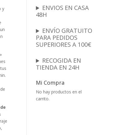
ENVIOS EN CASA
 y
48H
e
 un
ENVÍO GRATUITO
un
PARA PEDIDOS
SUPERIORES A 100€
»
RECOGIDA EN
nes
TIENDA EN 24H
 tus
in.
Mi Compra
 de
No hay productos en el
carrito.
ade
s
raje
o,