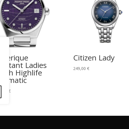
ederique
Citizen Lady
nstant Ladies
249,00
€
tch Highlife
tomatic
0,00
€
érminos y Condiciones
Políticas de Envío
Política de Privac