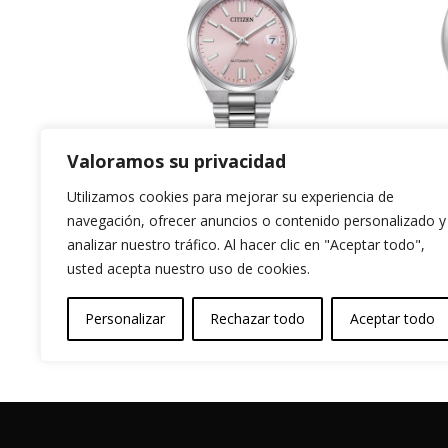
Valoramos su privacidad
Tsuyosa 37mm
Fr
Utilizamos cookies para mejorar su experiencia de
Rosa Bebé
Co
navegación, ofrecer anuncios o contenido personalizado y
Wa
analizar nuestro tráfico. Al hacer clic en "Aceptar todo",
299,00
€
usted acepta nuestro uso de cookies.
Au
1.49
Personalizar
Rechazar todo
Aceptar todo
Garantia y Autenticidad
Aviso Legal
T