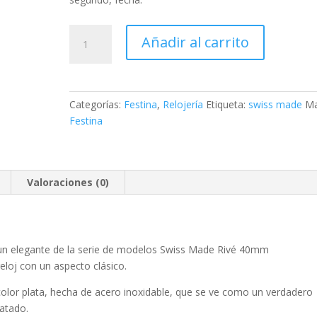
Festina
Añadir al carrito
Swiss
Made
Rivé
cantidad
Categorías:
Festina
,
Relojería
Etiqueta:
swiss made
Ma
Festina
Valoraciones (0)
un elegante de la serie de modelos Swiss Made Rivé 40mm
eloj con un aspecto clásico.
color plata, hecha de
acero inoxidable
, que se ve como un verdadero
atado
.