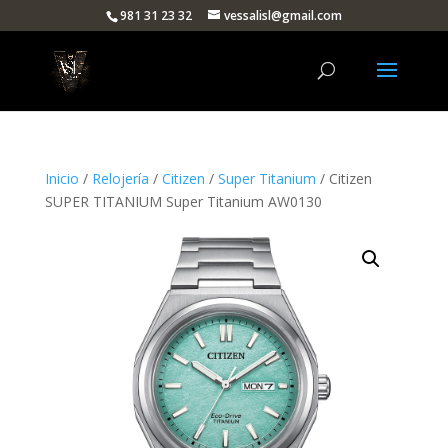
981 31 23 32
vessalisl@gmail.com
Inicio
/
Relojería
/
Citizen
/
Super Titanium
/ Citizen
SUPER TITANIUM Super Titanium AW0130