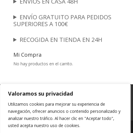
ENVIOS EN CASA 48H
ENVÍO GRATUITO PARA PEDIDOS
SUPERIORES A 100€
RECOGIDA EN TIENDA EN 24H
Mi Compra
No hay productos en el carrito.
Garantia y Autenticidad
Aviso Legal
Valoramos su privacidad
Términos y Condiciones
Políticas de Envío
Utilizamos cookies para mejorar su experiencia de
Política de Privacidad
Políticas de Cookies
navegación, ofrecer anuncios o contenido personalizado y
Mi cuenta
analizar nuestro tráfico. Al hacer clic en "Aceptar todo",
usted acepta nuestro uso de cookies.