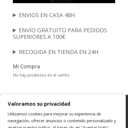
ENVIOS EN CASA 48H
ENVÍO GRATUITO PARA PEDIDOS
SUPERIORES A 100€
RECOGIDA EN TIENDA EN 24H
Mi Compra
No hay productos en el carrito.
Garantia y Autenticidad
Aviso Legal
Valoramos su privacidad
Términos y Condiciones
Políticas de Envío
Utilizamos cookies para mejorar su experiencia de
Política de Privacidad
Políticas de Cookies
navegación, ofrecer anuncios o contenido personalizado y
Mi cuenta
analizar nuestro tráfico. Al hacer clic en "Aceptar todo",