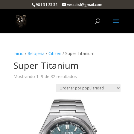
981 31 23 32
vessalisl@gmail.com
Inicio
/
Relojería
/
Citizen
/ Super Titanium
Super Titanium
Ordenado
Mostrando 1–9 de 32 resultados
por
popularidad