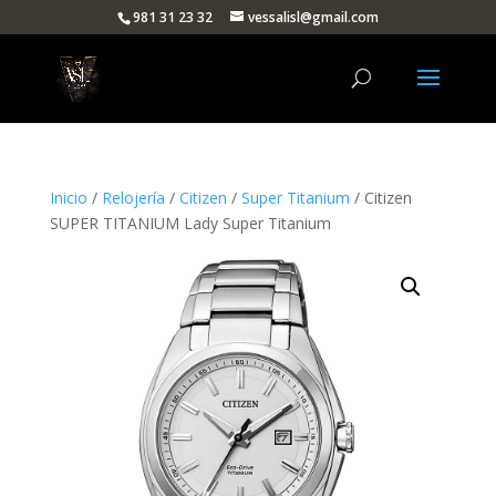
981 31 23 32
vessalisl@gmail.com
Inicio
/
Relojería
/
Citizen
/
Super Titanium
/ Citizen
SUPER TITANIUM Lady Super Titanium