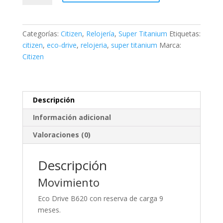
TITANIUM
Chrono
Super
Categorías:
Citizen
,
Relojería
,
Super Titanium
Etiquetas:
Titanium
citizen
,
eco-drive
,
relojeria
,
super titanium
Marca:
Zenshin
Citizen
Senkei
cantidad
Descripción
Información adicional
Valoraciones (0)
Descripción
Movimiento
Eco Drive B620 con reserva de carga 9
meses.