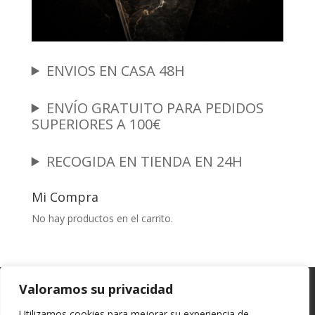
ENVIOS EN CASA 48H
ENVÍO GRATUITO PARA PEDIDOS
SUPERIORES A 100€
RECOGIDA EN TIENDA EN 24H
Mi Compra
No hay productos en el carrito.
Garantia y Autenticidad
Aviso Legal
Valoramos su privacidad
Términos y Condiciones
Políticas de Envío
Utilizamos cookies para mejorar su experiencia de