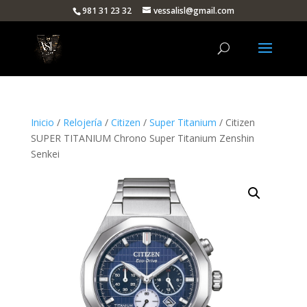
981 31 23 32
vessalisl@gmail.com
Inicio
/
Relojería
/
Citizen
/
Super Titanium
/ Citizen
SUPER TITANIUM Chrono Super Titanium Zenshin
Senkei