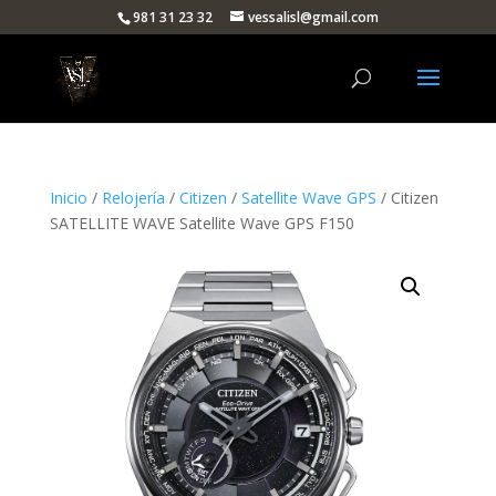
981 31 23 32
vessalisl@gmail.com
Inicio
/
Relojería
/
Citizen
/
Satellite Wave GPS
/ Citizen
SATELLITE WAVE Satellite Wave GPS F150