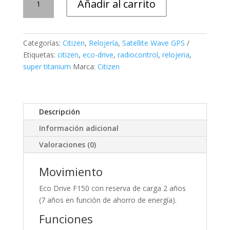
Añadir al carrito
SATELLITE
WAVE
Satellite
Wave
Categorías:
Citizen
,
Relojería
,
Satellite Wave GPS
GPS
Etiquetas:
citizen
,
eco-drive
,
radiocontrol
,
relojeria
,
F150
super titanium
Marca:
Citizen
cantidad
Descripción
Información adicional
Valoraciones (0)
Movimiento
Eco Drive F150 con reserva de carga 2 años
(7 años en función de ahorro de energía).
Funciones