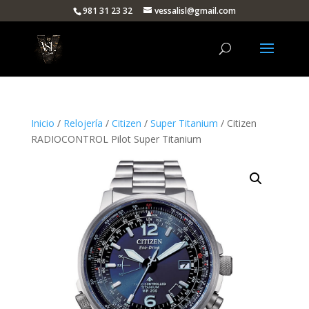
981 31 23 32
vessalisl@gmail.com
Inicio
/
Relojería
/
Citizen
/
Super Titanium
/ Citizen
RADIOCONTROL Pilot Super Titanium