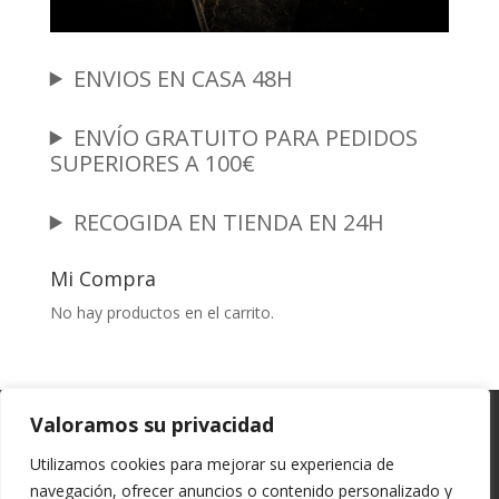
ENVIOS EN CASA 48H
ENVÍO GRATUITO PARA PEDIDOS
SUPERIORES A 100€
RECOGIDA EN TIENDA EN 24H
Mi Compra
No hay productos en el carrito.
Garantia y Autenticidad
Aviso Legal
Valoramos su privacidad
Términos y Condiciones
Políticas de Envío
Utilizamos cookies para mejorar su experiencia de
Política de Privacidad
Políticas de Cookies
navegación, ofrecer anuncios o contenido personalizado y
Mi cuenta