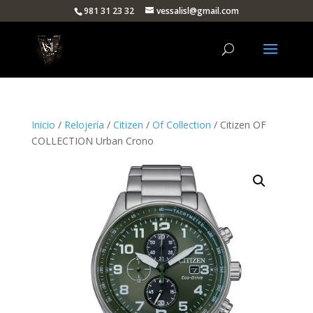
981 31 23 32
vessalisl@gmail.com
Inicio
/
Relojería
/
Citizen
/
Of Collection
/ Citizen OF
COLLECTION Urban Crono