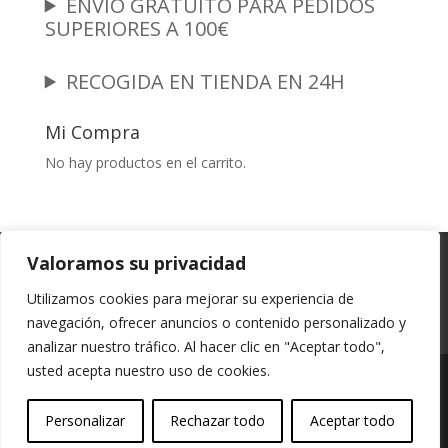
ENVÍO GRATUITO PARA PEDIDOS
SUPERIORES A 100€
RECOGIDA EN TIENDA EN 24H
Mi Compra
No hay productos en el carrito.
Garantia y Autenticidad
Aviso Legal
Valoramos su privacidad
Términos y Condiciones
Políticas de Envío
Utilizamos cookies para mejorar su experiencia de
Política de Privacidad
Políticas de Cookies
navegación, ofrecer anuncios o contenido personalizado y
Mi cuenta
analizar nuestro tráfico. Al hacer clic en "Aceptar todo",
usted acepta nuestro uso de cookies.
Vessali Joyería, derechos de autor protegidos
Personalizar
Rechazar todo
Aceptar todo
(Copyright).