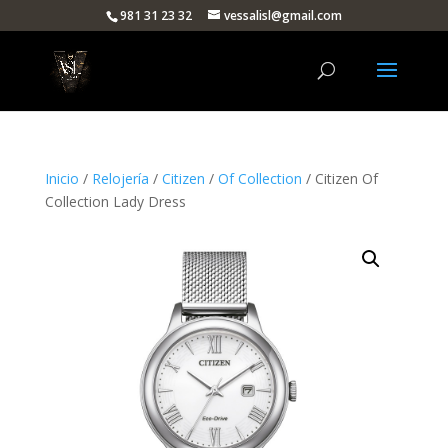
981 31 23 32
vessalisl@gmail.com
Inicio
/
Relojería
/
Citizen
/
Of Collection
/ Citizen Of
Collection Lady Dress