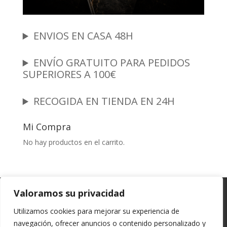
ENVIOS EN CASA 48H
ENVÍO GRATUITO PARA PEDIDOS
SUPERIORES A 100€
RECOGIDA EN TIENDA EN 24H
Mi Compra
No hay productos en el carrito.
Garantia y Autenticidad
Aviso Legal
Valoramos su privacidad
Términos y Condiciones
Políticas de Envío
Utilizamos cookies para mejorar su experiencia de
Política de Privacidad
Políticas de Cookies
navegación, ofrecer anuncios o contenido personalizado y
Mi cuenta