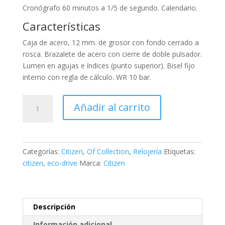
Cronógrafo 60 minutos a 1/5 de segundo. Calendario.
Características
Caja de acero, 12 mm. de grosor con fondo cerrado a
rosca. Brazalete de acero con cierre de doble pulsador.
Lumen en agujas e índices (punto superior). Bisel fijo
interno con regla de cálculo. WR 10 bar.
Citizen
Añadir al carrito
OF
COLLECTION
Chrono
Pilot
Categorías:
Citizen
,
Of Collection
,
Relojería
Etiquetas:
cantidad
citizen
,
eco-drive
Marca:
Citizen
Descripción
Información adicional