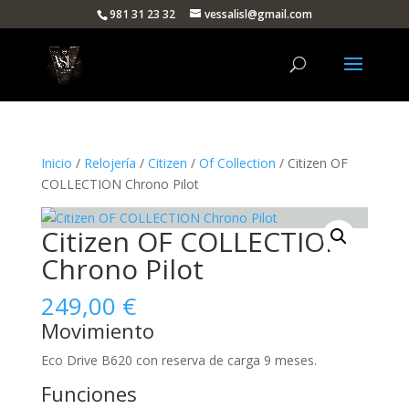
981 31 23 32
vessalisl@gmail.com
Inicio
/
Relojería
/
Citizen
/
Of Collection
/ Citizen OF
COLLECTION Chrono Pilot
Citizen OF COLLECTION
Chrono Pilot
249,00
€
Movimiento
Eco Drive B620 con reserva de carga 9 meses.
Funciones