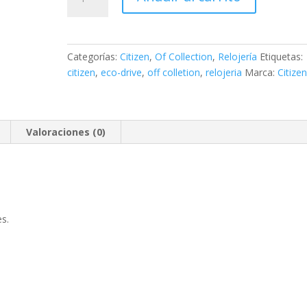
OF
COLLECTION
Caballero
3
Categorías:
Citizen
,
Of Collection
,
Relojería
Etiquetas:
agujas
citizen
,
eco-drive
,
off colletion
,
relojeria
Marca:
Citize
cantidad
Valoraciones (0)
s.