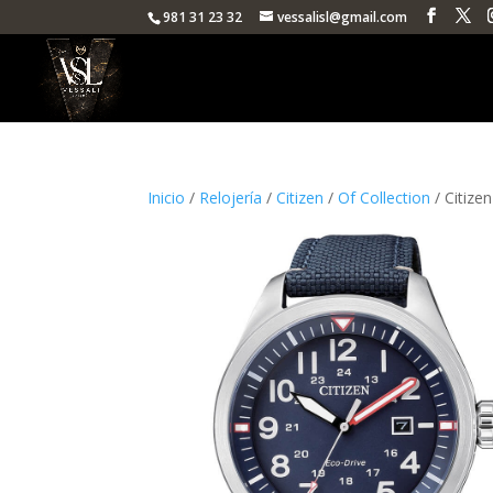
981 31 23 32
vessalisl@gmail.com
Inicio
/
Relojería
/
Citizen
/
Of Collection
/ Citize