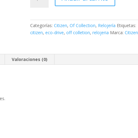
Of
Collection
Active
Sport
Categorías:
Citizen
,
Of Collection
,
Relojería
Etiquetas:
cantidad
citizen
,
eco-drive
,
off colletion
,
relojeria
Marca:
Citize
Valoraciones (0)
es.