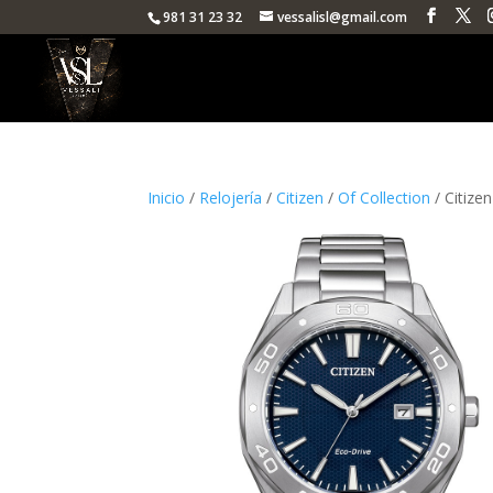
981 31 23 32
vessalisl@gmail.com
Inicio
/
Relojería
/
Citizen
/
Of Collection
/ Citizen