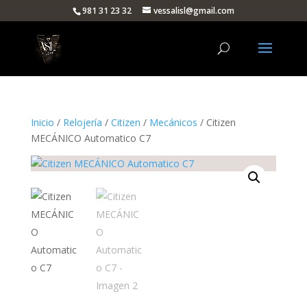
981 31 23 32
vessalisl@gmail.com
Inicio
/
Relojería
/
Citizen
/
Mecánicos
/ Citizen
MECÁNICO Automatico C7