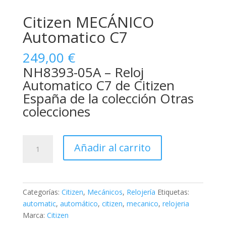
Citizen MECÁNICO
Automatico C7
249,00
€
NH8393-05A – Reloj
Automatico C7 de Citizen
España de la colección Otras
colecciones
Citizen
Añadir al carrito
MECÁNICO
Automatico
C7
cantidad
Categorías:
Citizen
,
Mecánicos
,
Relojería
Etiquetas:
automatic
,
automático
,
citizen
,
mecanico
,
relojeria
Marca:
Citizen