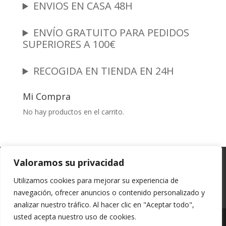
ENVIOS EN CASA 48H
ENVÍO GRATUITO PARA PEDIDOS
SUPERIORES A 100€
RECOGIDA EN TIENDA EN 24H
Mi Compra
No hay productos en el carrito.
Garantia y Autenticidad
Aviso Legal
Valoramos su privacidad
Términos y Condiciones
Políticas de Envío
Utilizamos cookies para mejorar su experiencia de
Política de Privacidad
Políticas de Cookies
navegación, ofrecer anuncios o contenido personalizado y
Mi cuenta
analizar nuestro tráfico. Al hacer clic en "Aceptar todo",
usted acepta nuestro uso de cookies.