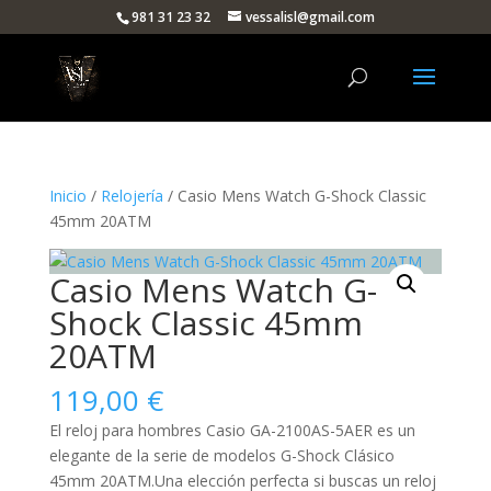
981 31 23 32
vessalisl@gmail.com
Inicio
/
Relojería
/ Casio Mens Watch G-Shock Classic
45mm 20ATM
Casio Mens Watch G-
Shock Classic 45mm
20ATM
119,00
€
El reloj para
hombres
Casio GA-2100AS-5AER es un
elegante de la serie de modelos G-Shock Clásico
45mm 20ATM.Una elección perfecta si buscas un reloj