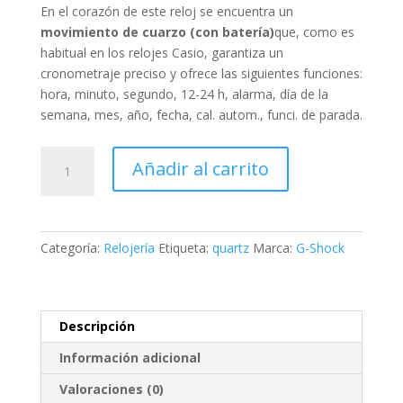
En el corazón de este reloj se encuentra un
movimiento de cuarzo (con batería)
que, como es
habitual en los relojes Casio, garantiza un
cronometraje preciso y ofrece las siguientes funciones:
hora, minuto, segundo, 12-24 h, alarma, día de la
semana, mes, año, fecha, cal. autom., funci. de parada
.
Casio
Añadir al carrito
Mens
Watch
G-
Shock
Categoría:
Relojería
Etiqueta:
quartz
Marca:
G-Shock
Classic
45mm
20ATM
cantidad
Descripción
Información adicional
Valoraciones (0)