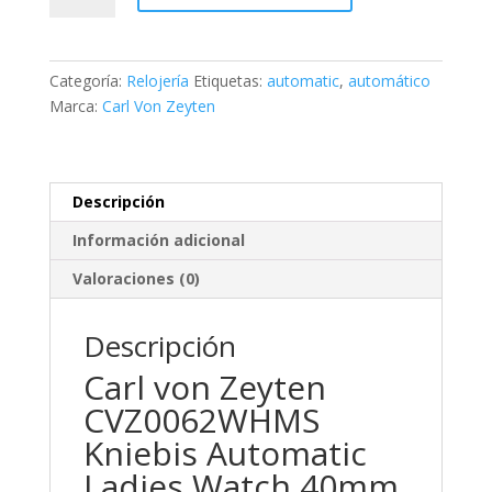
Zeyten
Kniebis
Automatic
Categoría:
Relojería
Etiquetas:
automatic
,
automático
Ladies
Marca:
Carl Von Zeyten
Watch
cantidad
Descripción
Información adicional
Valoraciones (0)
Descripción
Carl von Zeyten
CVZ0062WHMS
Kniebis Automatic
Ladies Watch 40mm