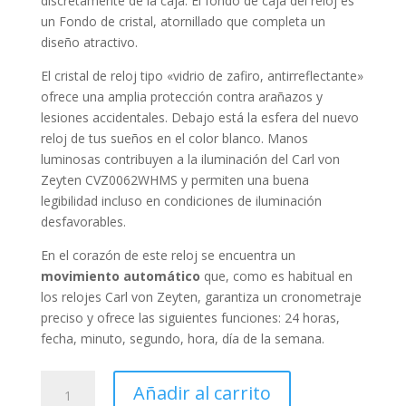
discretamente de la caja. El fondo de caja del reloj es
un Fondo de cristal, atornillado que completa un
diseño atractivo.
El cristal de reloj tipo «
vidrio de zafiro, antirreflectante
»
ofrece una amplia protección contra arañazos y
lesiones accidentales. Debajo está la esfera del nuevo
reloj de tus sueños en el color
blanco
. Manos
luminosas contribuyen a la iluminación del Carl von
Zeyten CVZ0062WHMS y permiten una buena
legibilidad incluso en condiciones de iluminación
desfavorables.
En el corazón de este reloj se encuentra un
movimiento automático
que, como es habitual en
los relojes Carl von Zeyten, garantiza un cronometraje
preciso y ofrece las siguientes funciones:
24 horas,
fecha, minuto, segundo, hora, día de la semana
.
Carl
Añadir al carrito
von