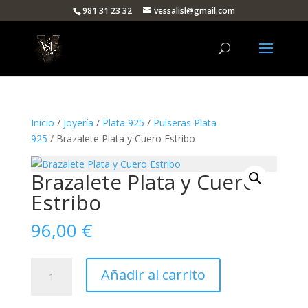
981 31 23 32
vessalisl@gmail.com
Inicio
/
Joyería
/
Plata 925
/
Pulseras Plata
925
/ Brazalete Plata y Cuero Estribo
Brazalete Plata y Cuero
Estribo
96,00
€
Brazalete
Añadir al carrito
Plata
y