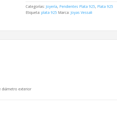
x
Categorías:
Joyería
,
Pendientes Plata 925
,
Plata 925
12
Etiqueta:
plata 925
Marca:
Joyas Vessali
mm
circonita
redonda
5
mm
chatón
cantidad
 diámetro exterior