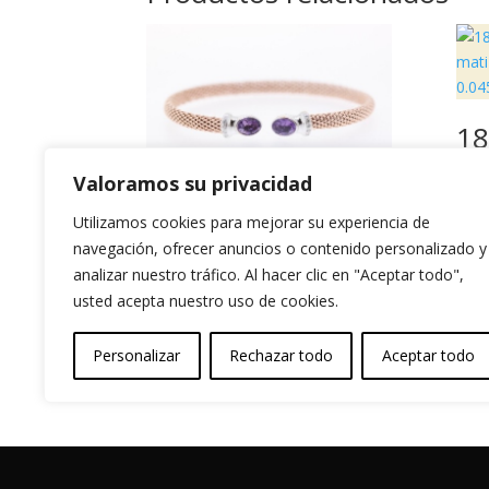
18
am
Valoramos su privacidad
y f
di
Pulsera Rígida con
Utilizamos cookies para mejorar su experiencia de
qt
baño de Oro Rosa,
navegación, ofrecer anuncios o contenido personalizado y
piedra natural y
analizar nuestro tráfico. Al hacer clic en "Aceptar todo",
1.90
usted acepta nuestro uso de cookies.
circonita
144,99
€
Personalizar
Rechazar todo
Aceptar todo
Garantia y Autenticidad
Aviso Legal
T