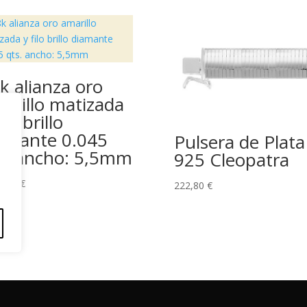
k alianza oro
arillo matizada
ilo brillo
amante 0.045
Pulsera de Plata
s. ancho: 5,5mm
925 Cleopatra
0,00
€
222,80
€
érminos y Condiciones
Políticas de Envío
Política de Privac