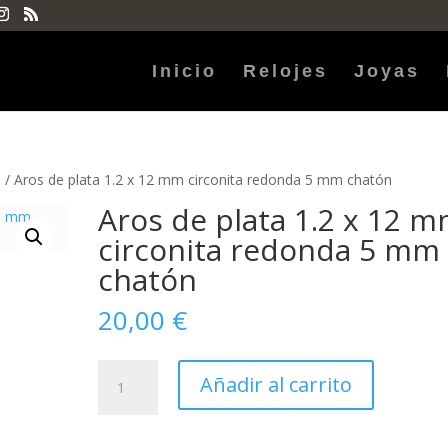
Inicio
Relojes
Joyas
5
/ Aros de plata 1.2 x 12 mm circonita redonda 5 mm chatón
Aros de plata 1.2 x 12 
circonita redonda 5 mm
chatón
20,00
€
Aros
Añadir al carrito
de
plata
1.2