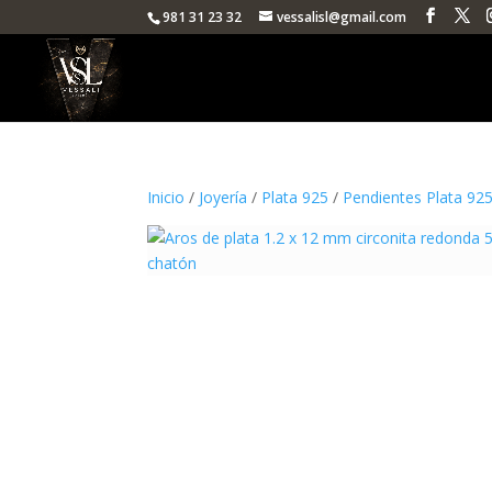
981 31 23 32
vessalisl@gmail.com
Inicio
/
Joyería
/
Plata 925
/
Pendientes Plata 92