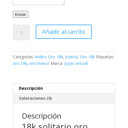
Enviar
18k
Añadir al carrito
solitario
oro
blanco
circonita
Categorías:
Anillos Oro 18k
,
Joyería
,
Oro 18k
Etiquetas:
con
oro 18k
,
oro blanco
Marca:
Joyas Vessali
4
garras
y
circonita
Descripción
de
Valoraciones (0)
7
mm
cantidad
Descripción
18k solitario oro