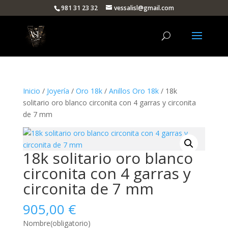
981 31 23 32
vessalisl@gmail.com
Inicio
/
Joyería
/
Oro 18k
/
Anillos Oro 18k
/ 18k
solitario oro blanco circonita con 4 garras y circonita
de 7 mm
18k solitario oro blanco
circonita con 4 garras y
circonita de 7 mm
905,00
€
Nombre
(obligatorio)