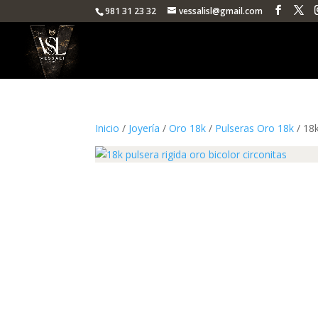
981 31 23 32
vessalisl@gmail.com
Inicio
/
Joyería
/
Oro 18k
/
Pulseras Oro 18k
/ 18k