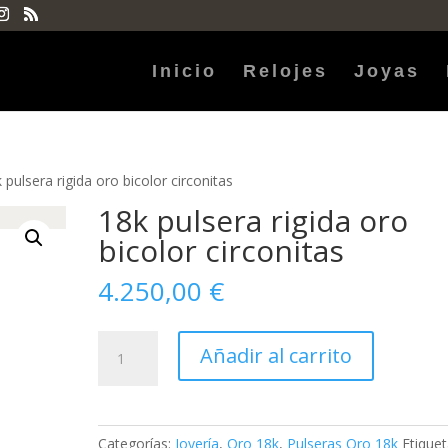
Inicio
Relojes
Joyas
 pulsera rigida oro bicolor circonitas
18k pulsera rigida oro
bicolor circonitas
4.250,00
€
18k
Añadir al carrito
pulsera
rigida
oro
bicolor
Categorías:
Joyería
,
Oro 18k
,
Pulseras Oro 18k
Etiquet