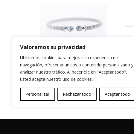
Valoramos su privacidad
P
Pulsera Rígida de
Utilizamos cookies para mejorar su experiencia de
9
Plata con baño de
navegación, ofrecer anuncios o contenido personalizado y
C
Rodio. Piedra
analizar nuestro tráfico. Al hacer clic en "Aceptar todo",
usted acepta nuestro uso de cookies.
natural y circonita.
32,
144,99
€
Personalizar
Rechazar todo
Aceptar todo
Garantia y Autenticidad
Aviso Legal
T