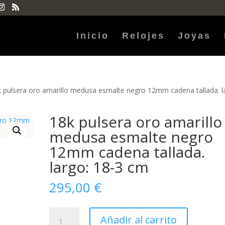
Inicio
Relojes
Joyas
k pulsera oro amarillo medusa esmalte negro 12mm cadena tallada. l
18k pulsera oro amarillo
medusa esmalte negro
12mm cadena tallada.
largo: 18-3 cm
295,00
€
18k
Añadir al carrito
pulsera