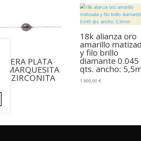
18k alianza oro
amarillo matiza
y filo brillo
diamante 0.045
ULSERA PLATA
qts. ancho: 5,
25 MARQUESITA
ON ZIRCONITA
1.900,00
€
00
€
érminos y Condiciones
Políticas de Envío
Política de Privac