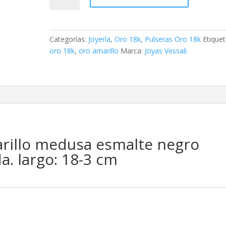
oro
amarillo
medusa
Categorías:
Joyería
,
Oro 18k
,
Pulseras Oro 18k
Etiquet
esmalte
oro 18k
,
oro amarillo
Marca:
Joyas Vessali
negro
12mm
cadena
tallada.
largo:
18-
3
arillo medusa esmalte negro
cm
cantidad
. largo: 18-3 cm