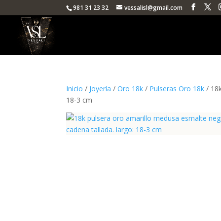
981 31 23 32
vessalisl@gmail.com
Inicio
/
Joyería
/
Oro 18k
/
Pulseras Oro 18k
/ 18
18-3 cm